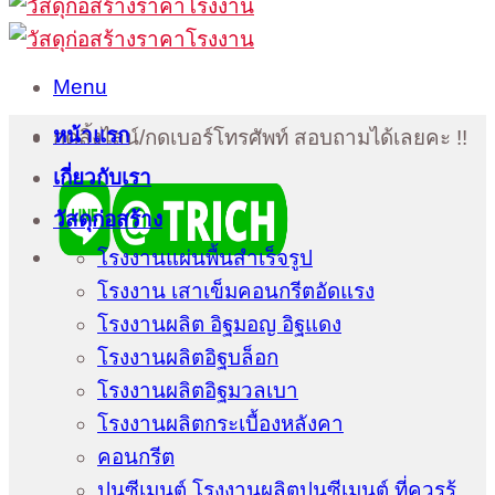
Menu
หน้าแรก
กดลิ้งไลน์/กดเบอร์โทรศัพท์ สอบถามได้เลยคะ !!
เกี่ยวกับเรา
วัสดุก่อสร้าง
โรงงานแผ่นพื้นสำเร็จรูป
โรงงาน เสาเข็มคอนกรีตอัดแรง
โรงงานผลิต อิฐมอญ อิฐแดง
โรงงานผลิตอิฐบล็อก
โรงงานผลิตอิฐมวลเบา
โรงงานผลิตกระเบื้องหลังคา
คอนกรีต
ปูนซีเมนต์ โรงงานผลิตปูนซีเมนต์ ที่ควรรู้