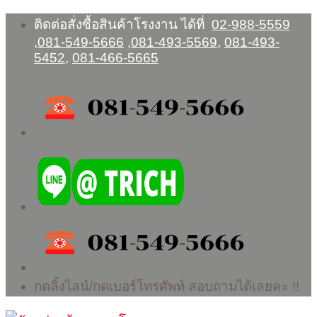
Skip
ติดต่อสั่งซื้อสินค้าโรงงาน ได้ที่
02-988-5559
to
,
081-549-5666
,
081-493-5569
,
081-493-
content
5452
,
081-466-5665
กดลิ้งไลน์/กดเบอร์โทรศัพท์ สอบถามได้เลยคะ !!