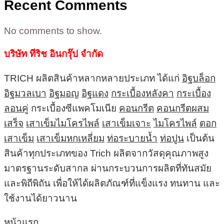
Recent Comments
No comments to show.
บริษัท ทีริช อินกรุ๊ป จำกัด
TRICH ผลิตสินค้าหลากหลายประเภท ได้แก่
อิฐบล็อก
อิฐมวลเบา
อิฐมอญ
อิฐแดง
กระเบื้องหลังคา
กระเบื้อง
ลอนคู่
กระเบื้องซีแพคโมเนีย
คอนกรีต
คอนกรีตผสม
เสร็จ
เสาเข็มไมโครไพล์
เสาเข็มเจาะ
ไมโครไพล์
ตอก
เสาเข็ม
เสาเข็มหกเหลี่ยม
ท่อระบายน้ำ
ท่อปูน
เป็นต้น
สินค้าทุกประเภทของ Trich ผลิตจากวัสดุคุณภาพสูง
มาตรฐานระดับสากล ผ่านกระบวนการผลิตที่ทันสมัย
และพิถีพิถัน เพื่อให้ได้ผลิตภัณฑ์ที่แข็งแรง ทนทาน และ
ใช้งานได้ยาวนาน
หน้าแรก