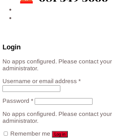
ติดต่อสั่งซื้อสินค้าโรงงาน ได้ที่
02-988-5559
,
081-549-5666
,
081-493-5569
,
081-493-
5452
,
081-466-5665
Login
No apps configured. Please contact your
administrator.
Username or email address
*
Password
*
No apps configured. Please contact your
administrator.
Remember me
Log in