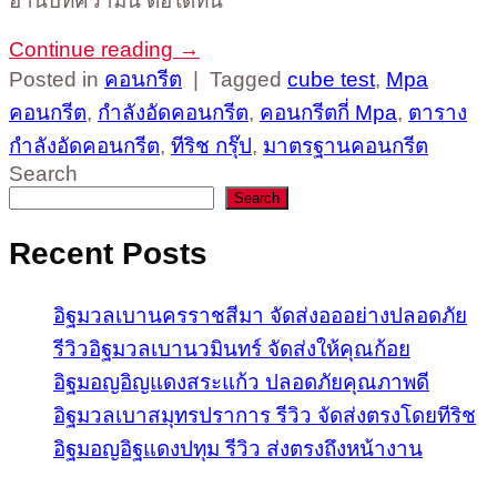
อ่านบทความนี้ ต่อได้ที่นี่
Continue reading
→
Posted in
คอนกรีต
|
Tagged
cube test
,
Mpa
คอนกรีต
,
กำลังอัดคอนกรีต
,
คอนกรีตกี่ Mpa
,
ตาราง
กำลังอัดคอนกรีต
,
ทีริช กรุ๊ป
,
มาตรฐานคอนกรีต
Search
Search
Recent Posts
อิฐมวลเบานครราชสีมา จัดส่งอออย่างปลอดภัย
รีวิวอิฐมวลเบานวมินทร์ จัดส่งให้คุณก้อย
อิฐมอญอิญแดงสระแก้ว ปลอดภัยคุณภาพดี
อิฐมวลเบาสมุทรปราการ รีวิว จัดส่งตรงโดยทีริช
อิฐมอญอิฐแดงปทุม รีวิว ส่งตรงถึงหน้างาน