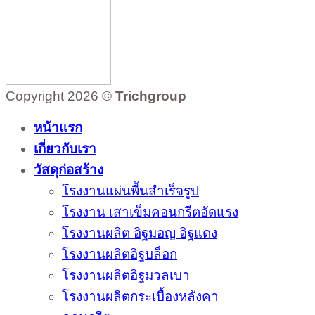
Copyright 2026 ©
Trichgroup
หน้าแรก
เกี่ยวกับเรา
วัสดุก่อสร้าง
โรงงานแผ่นพื้นสำเร็จรูป
โรงงาน เสาเข็มคอนกรีตอัดแรง
โรงงานผลิต อิฐมอญ อิฐแดง
โรงงานผลิตอิฐบล็อก
โรงงานผลิตอิฐมวลเบา
โรงงานผลิตกระเบื้องหลังคา