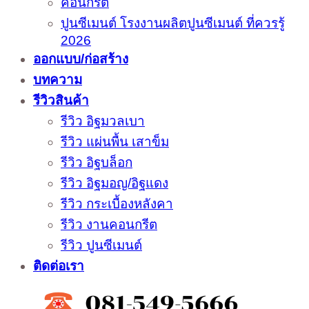
คอนกรีต
ปูนซีเมนต์ โรงงานผลิตปูนซีเมนต์ ที่ควรรู้
2026
ออกแบบ/ก่อสร้าง
บทความ
รีวิวสินค้า
รีวิว อิฐมวลเบา
รีวิว แผ่นพื้น เสาข็ม
รีวิว อิฐบล็อก
รีวิว อิฐมอญ/อิฐแดง
รีวิว กระเบื้องหลังคา
รีวิว งานคอนกรีต
รีวิว ปูนซีเมนต์
ติดต่อเรา