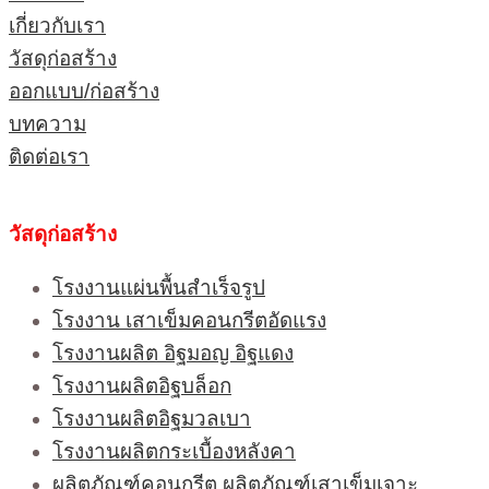
เกี่ยวกับเรา
วัสดุก่อสร้าง
ออกแบบ/ก่อสร้าง
บทความ
ติดต่อเรา
วัสดุก่อสร้าง
โรงงานแผ่นพื้นสำเร็จรูป
โรงงาน เสาเข็มคอนกรีตอัดแรง
โรงงานผลิต อิฐมอญ อิฐแดง
โรงงานผลิตอิฐบล็อก
โรงงานผลิตอิฐมวลเบา
โรงงานผลิตกระเบื้องหลังคา
ผลิตภัณฑ์คอนกรีต ผลิตภัณฑ์เสาเข็มเจาะ