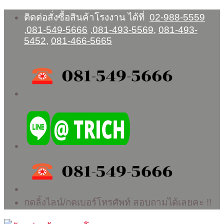
Skip
ติดต่อสั่งซื้อสินค้าโรงงาน ได้ที่
02-988-5559
to
,
081-549-5666
,
081-493-5569
,
081-493-
content
5452
,
081-466-5665
กดลิ้งไลน์/กดเบอร์โทรศัพท์ สอบถามได้เลยคะ !!