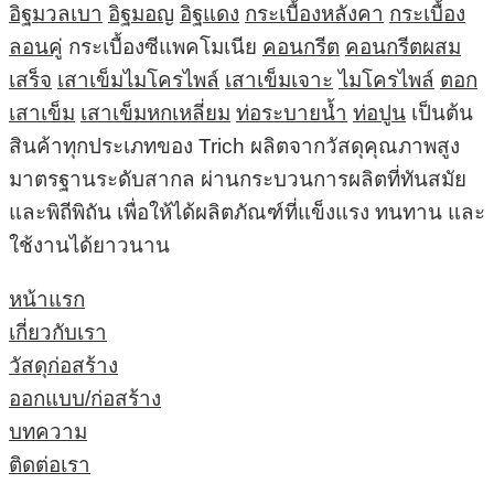
อิฐมวลเบา
อิฐมอญ
อิฐแดง
กระเบื้องหลังคา
กระเบื้อง
ลอนคู่
กระเบื้องซีแพคโมเนีย
คอนกรีต
คอนกรีตผสม
เสร็จ
เสาเข็มไมโครไพล์
เสาเข็มเจาะ
ไมโครไพล์
ตอก
เสาเข็ม
เสาเข็มหกเหลี่ยม
ท่อระบายน้ำ
ท่อปูน
เป็นต้น
สินค้าทุกประเภทของ Trich ผลิตจากวัสดุคุณภาพสูง
มาตรฐานระดับสากล ผ่านกระบวนการผลิตที่ทันสมัย
และพิถีพิถัน เพื่อให้ได้ผลิตภัณฑ์ที่แข็งแรง ทนทาน และ
ใช้งานได้ยาวนาน
หน้าแรก
เกี่ยวกับเรา
วัสดุก่อสร้าง
ออกแบบ/ก่อสร้าง
บทความ
ติดต่อเรา