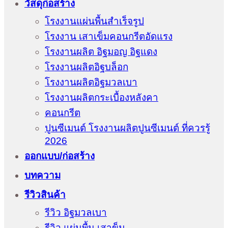
วัสดุก่อสร้าง
โรงงานแผ่นพื้นสำเร็จรูป
โรงงาน เสาเข็มคอนกรีตอัดแรง
โรงงานผลิต อิฐมอญ อิฐแดง
โรงงานผลิตอิฐบล็อก
โรงงานผลิตอิฐมวลเบา
โรงงานผลิตกระเบื้องหลังคา
คอนกรีต
ปูนซีเมนต์ โรงงานผลิตปูนซีเมนต์ ที่ควรรู้
2026
ออกแบบ/ก่อสร้าง
บทความ
รีวิวสินค้า
รีวิว อิฐมวลเบา
รีวิว แผ่นพื้น เสาข็ม