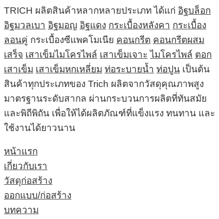
TRICH ผลิตสินค้าหลากหลายประเภท ได้แก่
อิฐบล็อก
อิฐมวลเบา
อิฐมอญ
อิฐแดง
กระเบื้องหลังคา
กระเบื้อง
ลอนคู่
กระเบื้องซีแพคโมเนีย
คอนกรีต
คอนกรีตผสม
เสร็จ
เสาเข็มไมโครไพล์
เสาเข็มเจาะ
ไมโครไพล์
ตอก
เสาเข็ม
เสาเข็มหกเหลี่ยม
ท่อระบายน้ำ
ท่อปูน
เป็นต้น
สินค้าทุกประเภทของ Trich ผลิตจากวัสดุคุณภาพสูง
มาตรฐานระดับสากล ผ่านกระบวนการผลิตที่ทันสมัย
และพิถีพิถัน เพื่อให้ได้ผลิตภัณฑ์ที่แข็งแรง ทนทาน และ
ใช้งานได้ยาวนาน
หน้าแรก
เกี่ยวกับเรา
วัสดุก่อสร้าง
ออกแบบ/ก่อสร้าง
บทความ