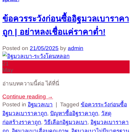
อิฐมวลเบา
ข้อควรระวังก่อนซื้ออิฐมวลเบาราคา
ถูก | อย่าหลงเชื่อแค่ราคาต่ำ!
Posted on
21/05/2025
by
admin
21
May
อ่านบทความนี้ต่อ ได้ที่นี่
Continue reading
→
Posted in
อิฐมวลเบา
|
Tagged
ข้อควรระวังก่อนซื้อ
อิฐมวลเบาราคาถูก
,
ปัญหาซื้ออิฐราคาถูก
,
วัสดุ
ก่อสร้างราคาถูก
,
วิธีเลือกอิฐมวลเบา
,
อิฐมวลเบาราคา
ถูก
,
อิฐมวลเบาเสื่อมคุณภาพ
,
อิฐมวลเบาไม่มีมาตรฐาน