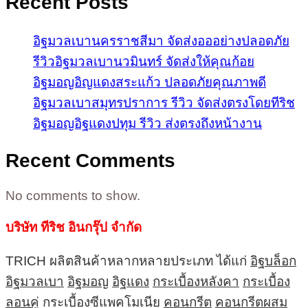
Recent Posts
อิฐมวลเบานครราชสีมา จัดส่งอออย่างปลอดภัย
รีวิวอิฐมวลเบานวมินทร์ จัดส่งให้คุณก้อย
อิฐมอญอิญแดงสระแก้ว ปลอดภัยคุณภาพดี
อิฐมวลเบาสมุทรปราการ รีวิว จัดส่งตรงโดยทีริช
อิฐมอญอิฐแดงปทุม รีวิว ส่งตรงถึงหน้างาน
Recent Comments
No comments to show.
บริษัท ทีริช อินกรุ๊ป จำกัด
TRICH ผลิตสินค้าหลากหลายประเภท ได้แก่
อิฐบล็อก
อิฐมวลเบา
อิฐมอญ
อิฐแดง
กระเบื้องหลังคา
กระเบื้อง
ลอนคู่
กระเบื้องซีแพคโมเนีย
คอนกรีต
คอนกรีตผสม