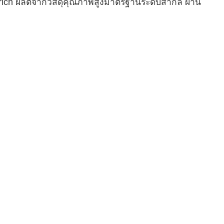
Trich ผลิตจากวัสดุคุณภาพสูงมาตรฐานระดับสากล ผ่าน