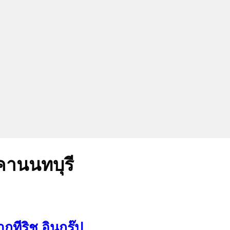
งคานนทบุรี
กทีริช อินกรุ๊ป