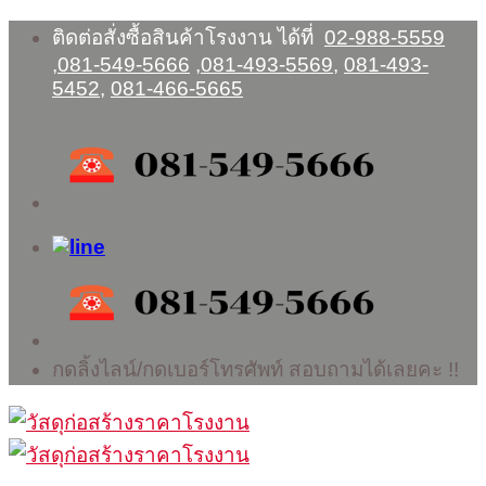
Skip
ติดต่อสั่งซื้อสินค้าโรงงาน ได้ที่
02-988-5559
to
,
081-549-5666
,
081-493-5569
,
081-493-
content
5452
,
081-466-5665
กดลิ้งไลน์/กดเบอร์โทรศัพท์ สอบถามได้เลยคะ !!