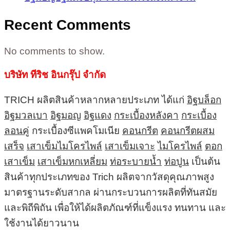
Recent Comments
No comments to show.
บริษัท ทีริช อินกรุ๊ป จำกัด
TRICH ผลิตสินค้าหลากหลายประเภท ได้แก่
อิฐบล็อก
อิฐมวลเบา
อิฐมอญ
อิฐแดง
กระเบื้องหลังคา
กระเบื้อง
ลอนคู่
กระเบื้องซีแพคโมเนีย
คอนกรีต
คอนกรีตผสม
เสร็จ
เสาเข็มไมโครไพล์
เสาเข็มเจาะ
ไมโครไพล์
ตอก
เสาเข็ม
เสาเข็มหกเหลี่ยม
ท่อระบายน้ำ
ท่อปูน
เป็นต้น
สินค้าทุกประเภทของ Trich ผลิตจากวัสดุคุณภาพสูง
มาตรฐานระดับสากล ผ่านกระบวนการผลิตที่ทันสมัย
และพิถีพิถัน เพื่อให้ได้ผลิตภัณฑ์ที่แข็งแรง ทนทาน และ
ใช้งานได้ยาวนาน