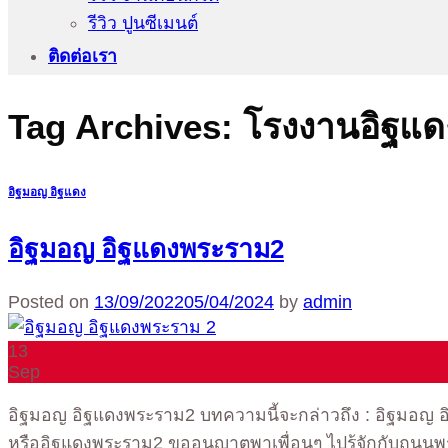
รีวิว ปูนซีเมนต์
ติดต่อเรา
Tag Archives:
โรงงานอิฐแ
อิฐมอญ อิฐแดง
อิฐมอญ อิฐแดงพระราม2
Posted on
13/09/2022
05/04/2024
by
admin
13
Sep
อิฐมอญ อิฐแดงพระราม2 บทความนี้จะกล่าวถึง : อิฐมอญ 
หรืออิฐแดงพระราม2 ขออนุญาตพาเพื่อนๆ ไปรู้จักกับถนนพร