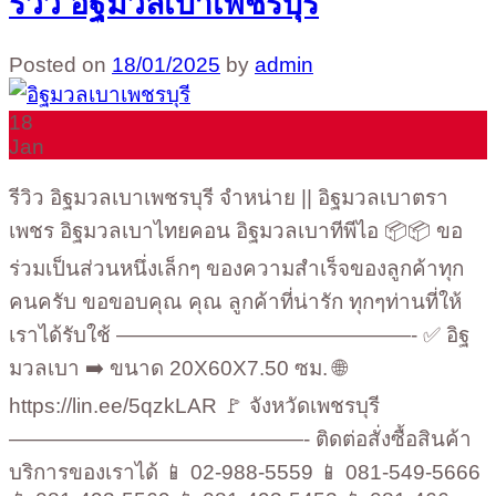
รีวิว อิฐมวลเบาเพชรบุรี
Posted on
18/01/2025
by
admin
18
Jan
รีวิว อิฐมวลเบาเพชรบุรี จำหน่าย || อิฐมวลเบาตรา
เพชร อิฐมวลเบาไทยคอน อิฐมวลเบาทีพีไอ 📦📦 ขอ
ร่วมเป็นส่วนหนึ่งเล็กๆ ของความสำเร็จของลูกค้าทุก
คนครับ ขอขอบคุณ คุณ ลูกค้าที่น่ารัก ทุกๆท่านที่ให้
เราได้รับใช้ ——————————————- ✅ อิฐ
มวลเบา ➡️ ขนาด 20X60X7.50 ซม. 🌐
https://lin.ee/5qzkLAR 🚩 จังหวัดเพชรบุรี
——————————————- ติดต่อสั่งซื้อสินค้า
บริการของเราได้ 📱 02-988-5559 📱 081-549-5666