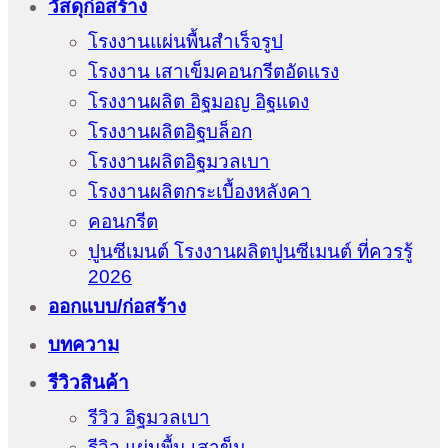
วัสดุก่อสร้าง
โรงงานแผ่นพื้นสำเร็จรูป
โรงงาน เสาเข็มคอนกรีตอัดแรง
โรงงานผลิต อิฐมอญ อิฐแดง
โรงงานผลิตอิฐบล็อก
โรงงานผลิตอิฐมวลเบา
โรงงานผลิตกระเบื้องหลังคา
คอนกรีต
ปูนซีเมนต์ โรงงานผลิตปูนซีเมนต์ ที่ควรรู้
2026
ออกแบบ/ก่อสร้าง
บทความ
รีวิวสินค้า
รีวิว อิฐมวลเบา
รีวิว แผ่นพื้น เสาข็ม