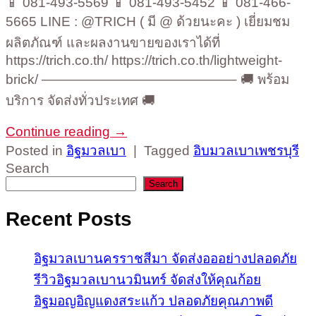
📱 081-493-5569 📱 081-493-5452 📱 081-466-
5665 LINE : @TRICH ( มี @ ด้วยนะคะ ) เยี่ยมชม
ผลิตภัณฑ์ และผลงานขายของเราได้ที่
https://trich.co.th/ https://trich.co.th/lightweight-
brick/ ——————————————– 🚚 พร้อม
บริการ จัดส่งทั่วประเทศ 🚚
Continue reading
→
Posted in
อิฐมวลเบา
|
Tagged
อิบมวลเบาเพชรบุรี
Search
Search
Recent Posts
อิฐมวลเบานครราชสีมา จัดส่งอออย่างปลอดภัย
รีวิวอิฐมวลเบานวมินทร์ จัดส่งให้คุณก้อย
อิฐมอญอิญแดงสระแก้ว ปลอดภัยคุณภาพดี