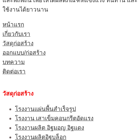
และพิถีพิถัน เพื่อให้ได้ผลิตภัณฑ์ที่แข็งแรง ทนทาน และ
ใช้งานได้ยาวนาน
หน้าแรก
เกี่ยวกับเรา
วัสดุก่อสร้าง
ออกแบบ/ก่อสร้าง
บทความ
ติดต่อเรา
วัสดุก่อสร้าง
โรงงานแผ่นพื้นสำเร็จรูป
โรงงาน เสาเข็มคอนกรีตอัดแรง
โรงงานผลิต อิฐมอญ อิฐแดง
โรงงานผลิตอิฐบล็อก